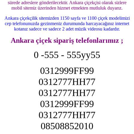
sürede adreslere gönderilecektir. Ankara çiçekçisi olarak sizlere
mobil sitemiz üzerinden hizmet etmekten mutluluk duyarız.
Ankara çiçekçilik sitemizden 1150 sayfa ve 1100 çiçek modelimizi
cep telefonunuzda gezinmeniz durumunda harcayacağınız internet
kotanız sadece ve sadece 2 adet müzik videosu kadardır.
Ankara çiçek sipariş telefonlarımız ;
0 -555 - 555yy55
0312999FF99
0312777HH77
0312777HH77
0312999FF99
0312777HH77
08508852010