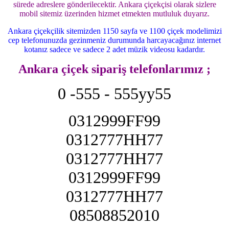
sürede adreslere gönderilecektir. Ankara çiçekçisi olarak sizlere
mobil sitemiz üzerinden hizmet etmekten mutluluk duyarız.
Ankara çiçekçilik sitemizden 1150 sayfa ve 1100 çiçek modelimizi
cep telefonunuzda gezinmeniz durumunda harcayacağınız internet
kotanız sadece ve sadece 2 adet müzik videosu kadardır.
Ankara çiçek sipariş telefonlarımız ;
0 -555 - 555yy55
0312999FF99
0312777HH77
0312777HH77
0312999FF99
0312777HH77
08508852010