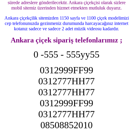
sürede adreslere gönderilecektir. Ankara çiçekçisi olarak sizlere
mobil sitemiz üzerinden hizmet etmekten mutluluk duyarız.
Ankara çiçekçilik sitemizden 1150 sayfa ve 1100 çiçek modelimizi
cep telefonunuzda gezinmeniz durumunda harcayacağınız internet
kotanız sadece ve sadece 2 adet müzik videosu kadardır.
Ankara çiçek sipariş telefonlarımız ;
0 -555 - 555yy55
0312999FF99
0312777HH77
0312777HH77
0312999FF99
0312777HH77
08508852010